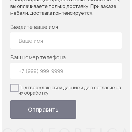
Банкетки и пуфы
О НАС
Стеновые панели
О компании
Специальные предложения
Сотрудничество
Мебель под заказ
Галерея
Шоу-рум
Скачать каталог
+7 (917) 335-35-80
заказать обратный звонок
г. Волгоград. пр-т Ленина, 65к
Центр Интерьерных Решений "СтройГрад"
comfortica@mail.ru
Политика конфиденциальности
Согласие на обработку персональных данных
* Meta признана экстремистской организацией
и запрещена на территории России