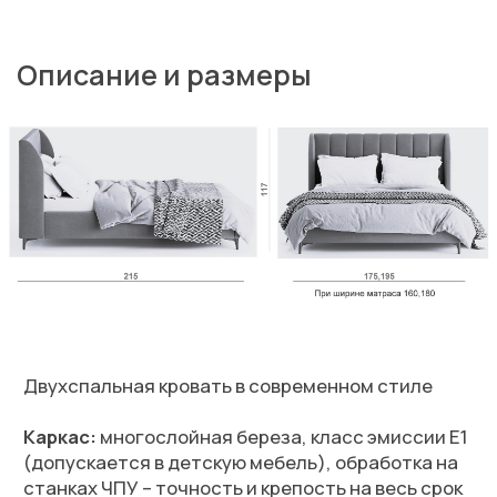
Наполнение:
высокоэластичные марки высокой
плотности, компоненты (EU), холлофайбер –
гипоаллергенный материал (допускается в
детскую мебель)
Подъемный механизм:
опционально
Опоры:
металл 15 см
Бельевой ящик:
нет