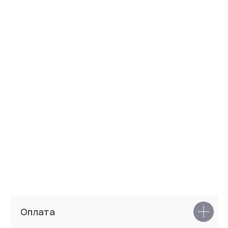
Популярные коллекции тканей
Zenit
Miss
Оплата