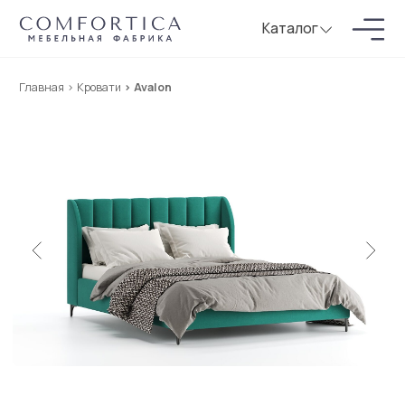
Каталог
Главная
>
Кровати
> Avalon
Новинка
Кровать Avalon
215*175/195 см