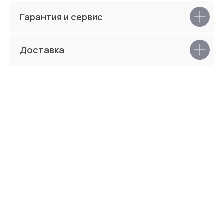
Bentley plain
Idol 2.0
Гарантия и сервис
Доставка
Winnie
Austin
Lanvin
Marino
Открыть каталог тканей