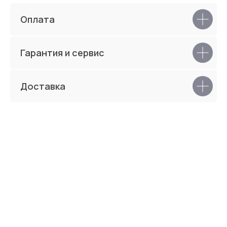
Оплата
Гарантия и сервис
Winnie
Austin
Доставка
Lanvin
Marino
Открыть каталог тканей