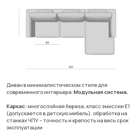
Опоры:
металл, высота 13см
Бельевой ящик:
есть