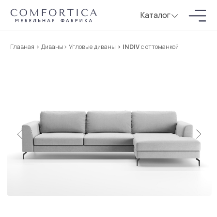
Каталог
Главная
>
Диваны
>
Угловые диваны
> INDIV
с оттоманкой
Новинка
Диван INDIV с оттоманкой
Угловой с оттоманкой раскладной 282*170 см