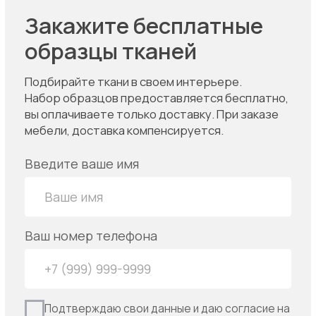
Банкетки и пуфы
О НАС
Стеновые панели
О компании
Специальные предложения
Сотрудничество
Мебель под заказ
Галерея
Шоу-рум
Скачать каталог
+7 (917) 335-35-80
заказать обратный звонок
г. Волгоград. пр-т Ленина, 65к
Центр Интерьерных Решений "СтройГрад"
comfortica@mail.ru
Политика конфиденциальности
Согласие на обработку персональных данных
* Meta признана экстремистской организацией
и запрещена на территории России