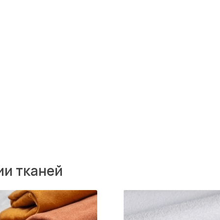
каней
Winnie
Aust