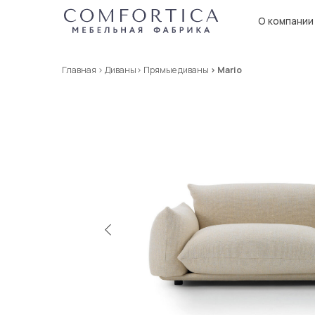
О компании
Кат
Главная
>
Диваны
>
Прямые диваны
> Mario