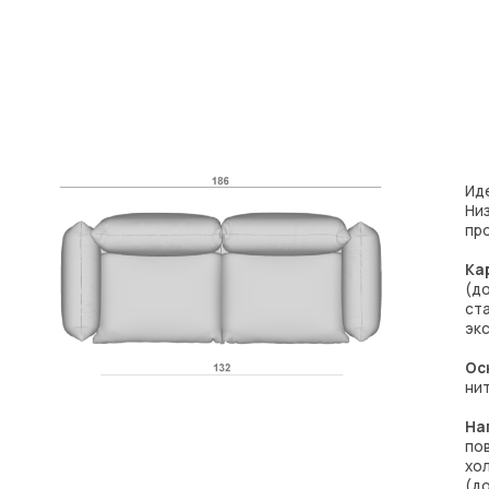
Идеальное решени
Низкая спинка поз
пространство.
Мод
Каркас:
многослойн
(допускается в де
станках ЧПУ – точн
эксплуатации
Основание:
эласт
нитями (EU)
Наполнение:
высо
повышенной комфо
холлофайбер – ги
(допускается в де
Уровень мягкости
Механизм:
нет
Опоры:
дерево, вы
Бельевой ящик:
не