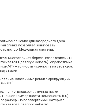
е для загородного дома.
воляет зонировать
ульная система.
ая береза, класс эмиссии Е1
тскую мебель), обработка на
ость и крепость на весь срок
ичные ремни с армирующими
коэластичные марки
ртности, компоненты (EU),
поаллергенный материал
тскую мебель)
:
мягкий
сота 5см
т