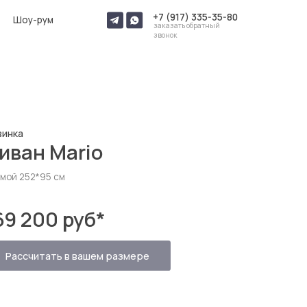
+7 (917) 335-35-80
заказать обратный
звонок
rio
руб
*
 вашем размере