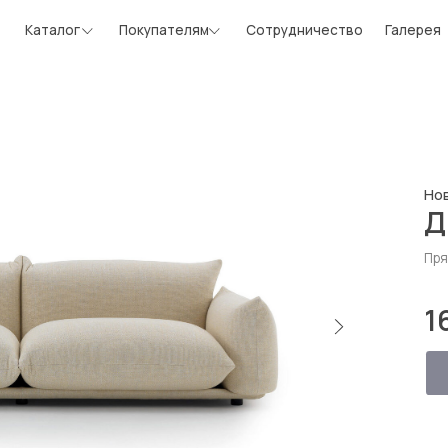
Шоу-рум
алог
Покупателям
Сотрудничество
Галерея
Новинка
Диван Ma
Прямой 252*95 см
169 200 
Рассчитать в