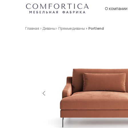
О компании
Кат
Главная
>
Диваны
>
Прямые диваны
> Portlend