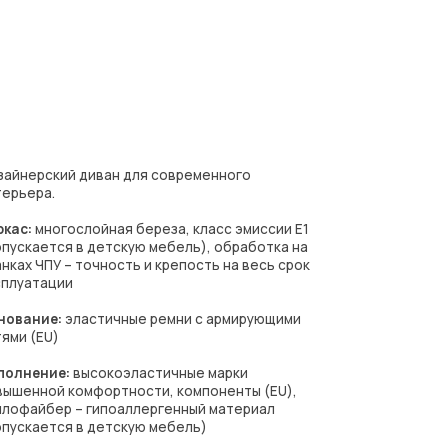
ан для современного
ая береза, класс эмиссии Е1
тскую мебель), обработка на
ость и крепость на весь срок
ичные ремни с армирующими
коэластичные марки
ртности, компоненты (EU),
поаллергенный материал
тскую мебель)
:
мягкий, средний (на выбор)
сота 15см
т