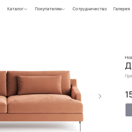
Шоу-рум
алог
Покупателям
Сотрудничество
Галерея
Новинка
Диван Po
Прямой 232*103 см
157 000 
Рассчитать в