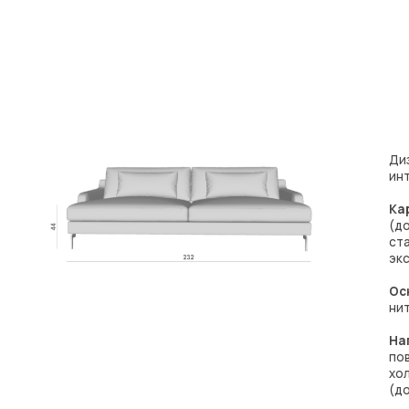
Дизайнерский див
интерьера.
Каркас:
многослойн
(допускается в де
станках ЧПУ – точн
эксплуатации
Основание:
эласт
нитями (EU)
Наполнение:
высо
повышенной комфо
холлофайбер – ги
(допускается в де
Уровень мягкости
Механизм:
нет
Опоры:
металл, вы
Бельевой ящик:
не