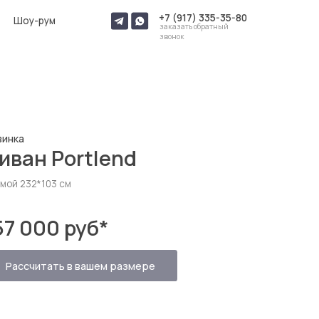
+7 (917) 335-35-80
заказать обратный
звонок
rtlend
руб
*
 вашем размере