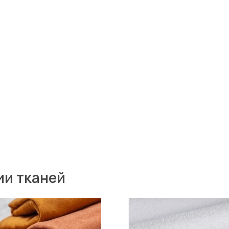
каней
Winnie
Aust